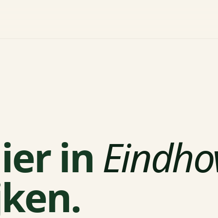
ier in
Eindho
jken.