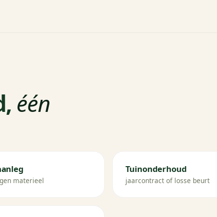
d,
één
aanleg
Tuinonderhoud
gen materieel
jaarcontract of losse beurt